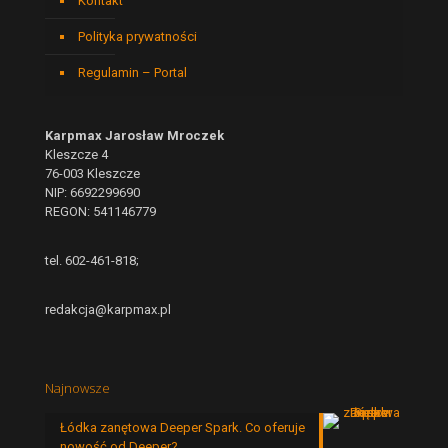
Kontakt
Polityka prywatności
Regulamin – Portal
Karpmax Jarosław Mroczek
Kleszcze 4
76-003 Kleszcze
NIP: 6692299690
REGON: 541146779
tel. 602-461-818;
redakcja@karpmax.pl
Najnowsze
Łódka zanętowa Deeper Spark. Co oferuje
nowość od Deeper?