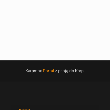
Karpmax
Portal
z pasją do Karpi