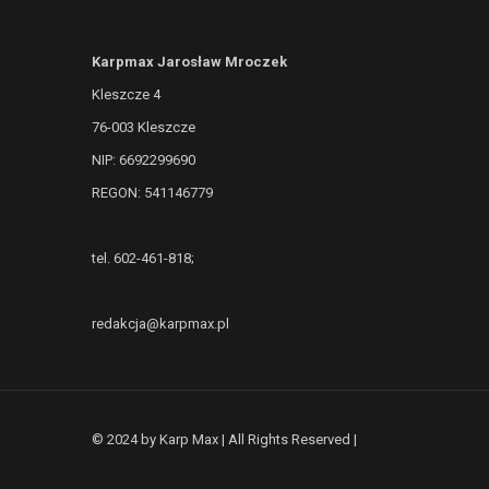
Karpmax Jarosław Mroczek
Kleszcze 4
76-003 Kleszcze
NIP: 6692299690
REGON: 541146779
tel. 602-461-818;
redakcja@karpmax.pl
© 2024 by Karp Max | All Rights Reserved |