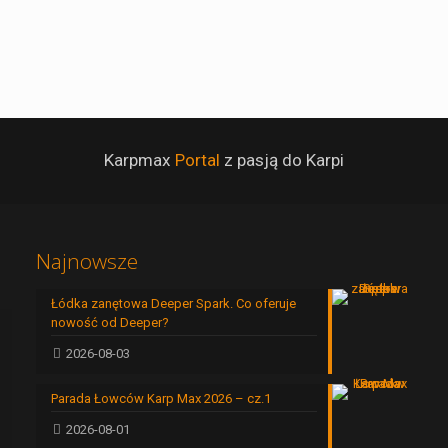
Karpmax
Portal
z pasją do Karpi
Najnowsze
Łódka zanętowa Deeper Spark. Co oferuje
nowość od Deeper?
2026-08-03
Parada Łowców Karp Max 2026 – cz.1
2026-08-01