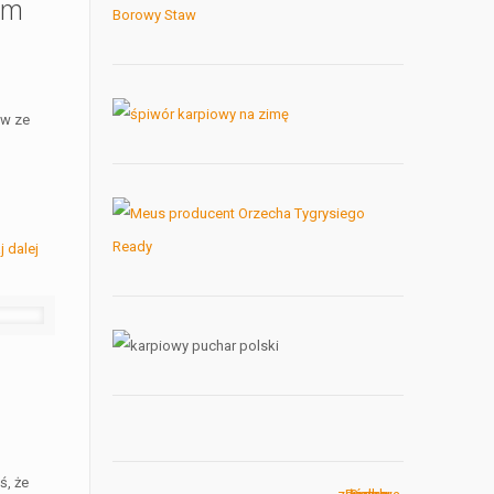
em
ów ze
j dalej
ś, że