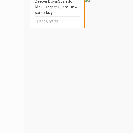
Deeper DownScan do
łódki Deeper Quest już w
sprzedaży.
2026-07-23