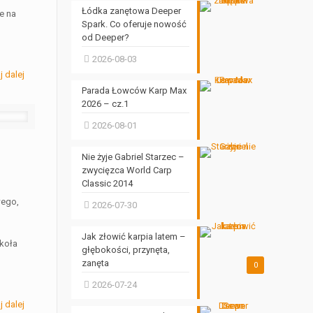
Łódka zanętowa Deeper
e na
Spark. Co oferuje nowość
od Deeper?
2026-08-03
j dalej
Parada Łowców Karp Max
2026 – cz.1
2026-08-01
Nie żyje Gabriel Starzec –
zwycięzca World Carp
Classic 2014
wego,
2026-07-30
Jak złowić karpia latem –
koła
głębokości, przynęta,
zanęta
0
2026-07-24
j dalej