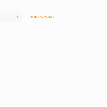
2
3
4
Następna strona