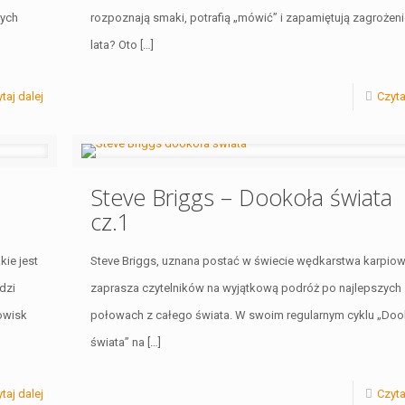
ych
rozpoznają smaki, potrafią „mówić” i zapamiętują zagrożeni
lata? Oto
[…]
taj dalej
Czyta
Steve Briggs – Dookoła świata
cz.1
ie jest
Steve Briggs, uznana postać w świecie wędkarstwa karpio
dzi
zaprasza czytelników na wyjątkową podróż po najlepszych
owisk
połowach z całego świata. W swoim regularnym cyklu „Doo
świata” na
[…]
taj dalej
Czyta