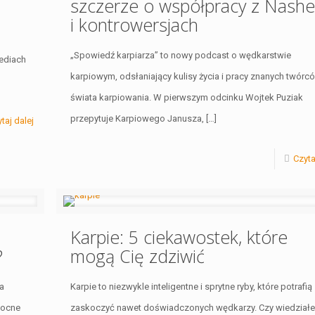
szczerze o współpracy z Nash
i kontrowersjach
„Spowiedź karpiarza” to nowy podcast o wędkarstwie
ediach
karpiowym, odsłaniający kulisy życia i pracy znanych twórc
świata karpiowania. W pierwszym odcinku Wojtek Puziak
przepytuje Karpiowego Janusza,
[…]
taj dalej
Czyta
Karpie: 5 ciekawostek, które
?
mogą Cię zdziwić
a
Karpie to niezwykle inteligentne i sprytne ryby, które potrafią
nocne
zaskoczyć nawet doświadczonych wędkarzy. Czy wiedziałe