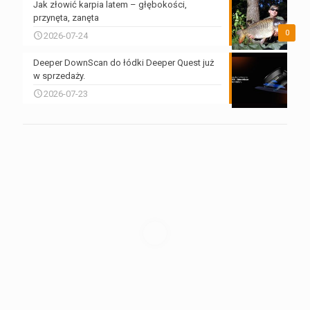
Jak złowić karpia latem – głębokości,
przynęta, zanęta
0
2026-07-24
Deeper DownScan do łódki Deeper Quest już
w sprzedaży.
2026-07-23