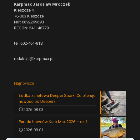
Karpmax Jarosław Mroczek
Kleszcze 4
76-003 Kleszcze
NIP: 6692299690
REGON: 541146779
tel. 602-461-818;
redakcja@karpmax.pl
Najnowsze
Łódka zanętowa Deeper Spark. Co oferuje
nowość od Deeper?
2026-08-03
Parada Łowców Karp Max 2026 – cz.1
2026-08-01