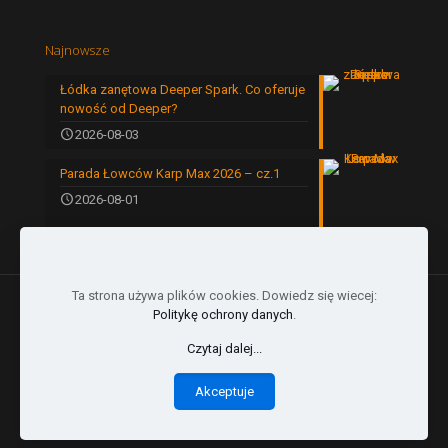
Najnowsze
Łódka zanętowa Deeper Spark. Co oferuje
nowość od Deeper?
2026-08-03
Parada Łowców Karp Max 2026 – cz.1
2026-08-01
Ta strona używa plików cookies. Dowiedz się wiecej:
Politykę ochrony danych
.
Czytaj dalej...
© 2024 by Karp Max | All Rights Reserved |
Akceptuje