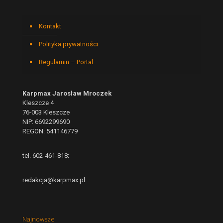
Kontakt
Polityka prywatności
Regulamin – Portal
Karpmax Jarosław Mroczek
Kleszcze 4
76-003 Kleszcze
NIP: 6692299690
REGON: 541146779
tel. 602-461-818;
redakcja@karpmax.pl
Najnowsze