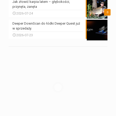
Jak złowić karpia latem – głębokości,
przynęta, zanęta
0
2026-07-24
Deeper DownScan do łódki Deeper Quest już
w sprzedaży.
2026-07-23