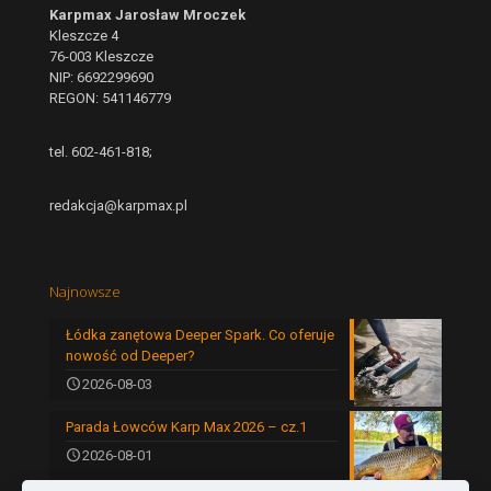
Karpmax Jarosław Mroczek
Kleszcze 4
76-003 Kleszcze
NIP: 6692299690
REGON: 541146779
tel. 602-461-818;
redakcja@karpmax.pl
Najnowsze
Łódka zanętowa Deeper Spark. Co oferuje
nowość od Deeper?
2026-08-03
Parada Łowców Karp Max 2026 – cz.1
2026-08-01