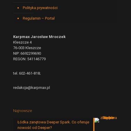
Polityka prywatności
Regulamin – Portal
Karpmax Jarosław Mroczek
Kleszcze 4
76-003 Kleszcze
NIP: 6692299690
REGON: 541146779
tel. 602-461-818;
redakcja@karpmax.pl
Najnowsze
Łódka zanętowa Deeper Spark. Co oferuje
nowość od Deeper?