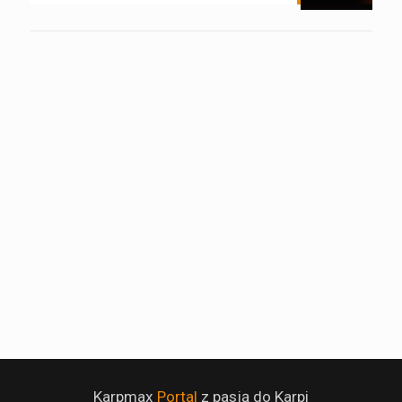
Karpmax
Portal
z pasją do Karpi