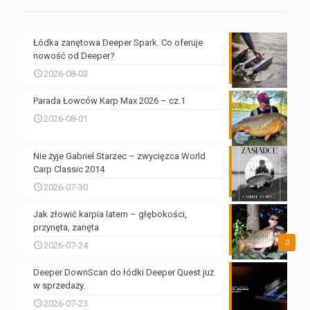
Łódka zanętowa Deeper Spark. Co oferuje
nowość od Deeper?
2026-08-03
Parada Łowców Karp Max 2026 – cz.1
2026-08-01
Nie żyje Gabriel Starzec – zwycięzca World
Carp Classic 2014
2026-07-30
Jak złowić karpia latem – głębokości,
przynęta, zanęta
0
2026-07-24
Deeper DownScan do łódki Deeper Quest już
w sprzedaży.
2026-07-23