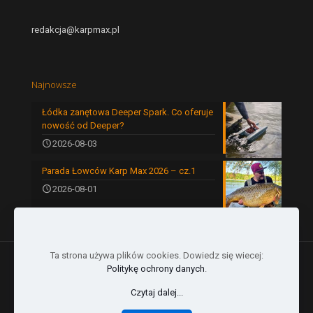
redakcja@karpmax.pl
Najnowsze
Łódka zanętowa Deeper Spark. Co oferuje
nowość od Deeper?
2026-08-03
Parada Łowców Karp Max 2026 – cz.1
2026-08-01
Ta strona używa plików cookies. Dowiedz się wiecej:
Politykę ochrony danych
.
Czytaj dalej...
© 2024 by Karp Max | All Rights Reserved |