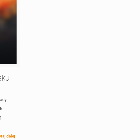
sku
wody
ch
]
taj dalej