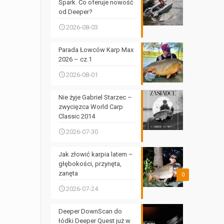
Spark. Co oferuje nowość
od Deeper?
2026-08-03
Parada Łowców Karp Max
2026 – cz.1
2026-08-01
Nie żyje Gabriel Starzec –
zwycięzca World Carp
Classic 2014
2026-07-30
Jak złowić karpia latem –
głębokości, przynęta,
zanęta
0
2026-07-24
Deeper DownScan do
łódki Deeper Quest już w