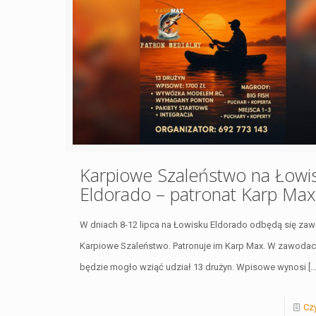
Karpiowe Szaleństwo na Łowi
Eldorado – patronat Karp Max
W dniach 8-12 lipca na Łowisku Eldorado odbędą się za
Karpiowe Szaleństwo. Patronuje im Karp Max. W zawoda
będzie mogło wziąć udział 13 drużyn. Wpisowe wynosi
[…
Czy