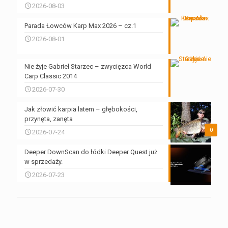
2026-08-03
Parada Łowców Karp Max 2026 – cz.1
2026-08-01
Nie żyje Gabriel Starzec – zwycięzca World
Carp Classic 2014
2026-07-30
Jak złowić karpia latem – głębokości,
przynęta, zanęta
0
2026-07-24
Deeper DownScan do łódki Deeper Quest już
w sprzedaży.
2026-07-23