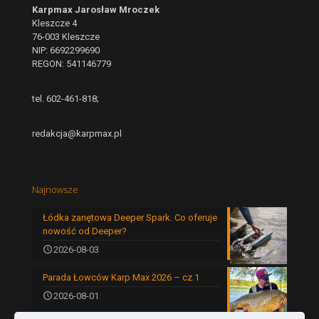
Karpmax Jarosław Mroczek
Kleszcze 4
76-003 Kleszcze
NIP: 6692299690
REGON: 541146779
tel. 602-461-818;
redakcja@karpmax.pl
Najnowsze
Łódka zanętowa Deeper Spark. Co oferuje
nowość od Deeper?
2026-08-03
Parada Łowców Karp Max 2026 – cz.1
2026-08-01