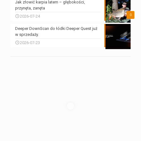
Jak złowić karpia latem – głębokości,
przynęta, zanęta
0
2026-07-24
Deeper DownScan do łódki Deeper Quest już
w sprzedaży.
2026-07-23