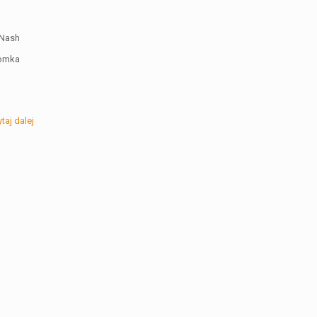
 Nash
Tomka
taj dalej