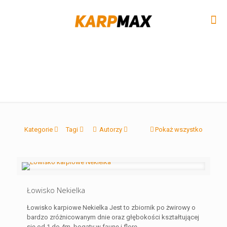
Kategorie
Tagi
Autorzy
Pokaż wszystko
Łowisko Nekielka
Łowisko karpiowe Nekielka Jest to zbiornik po żwirowy o
bardzo zróżnicowanym dnie oraz głębokości kształtującej
się od 1 do 4m, bogaty w faunę i florę.