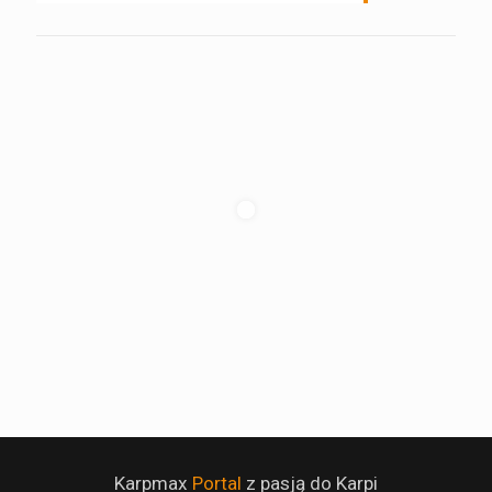
Karpmax
Portal
z pasją do Karpi