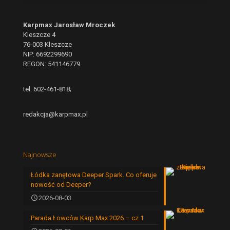
Karpmax Jarosław Mroczek
Kleszcze 4
76-003 Kleszcze
NIP: 6692299690
REGON: 541146779
tel. 602-461-818;
redakcja@karpmax.pl
Najnowsze
Łódka zanętowa Deeper Spark. Co oferuje
nowość od Deeper?
2026-08-03
Parada Łowców Karp Max 2026 – cz.1