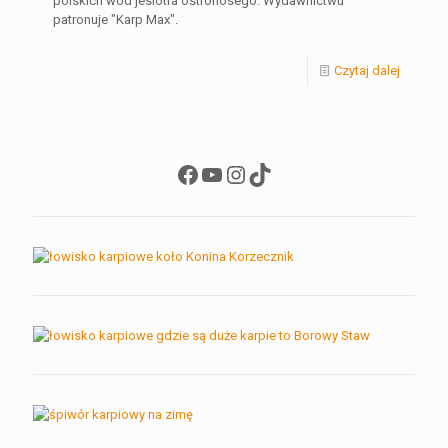
polskich wód jesiotra ostronosego. Wydawnictwu
patronuje "Karp Max".
Czytaj dalej
Facebook
YouTube
Instagram
TikTok