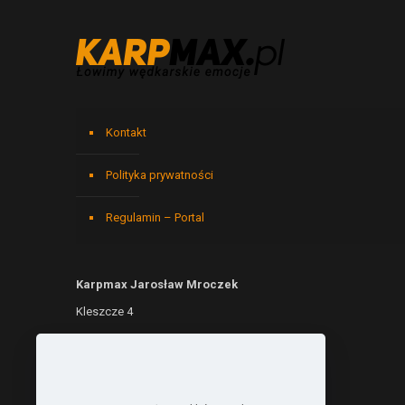
Kontakt
Polityka prywatności
Regulamin – Portal
Karpmax Jarosław Mroczek
Kleszcze 4
76-003 Kleszcze
NIP: 6692299690
REGON: 541146779