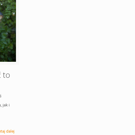
ć to
ś
 jak i
taj dalej