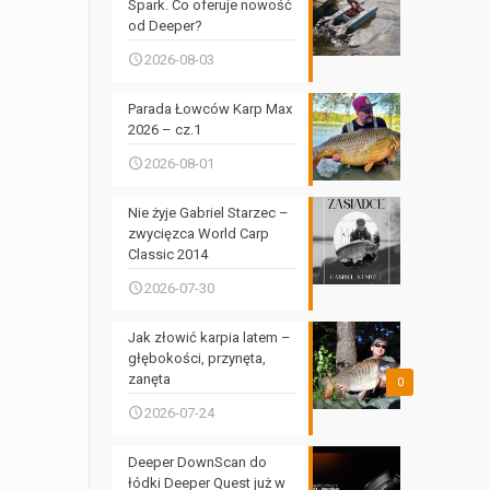
Spark. Co oferuje nowość
od Deeper?
2026-08-03
Parada Łowców Karp Max
2026 – cz.1
2026-08-01
Nie żyje Gabriel Starzec –
zwycięzca World Carp
Classic 2014
2026-07-30
Jak złowić karpia latem –
głębokości, przynęta,
zanęta
0
2026-07-24
Deeper DownScan do
łódki Deeper Quest już w