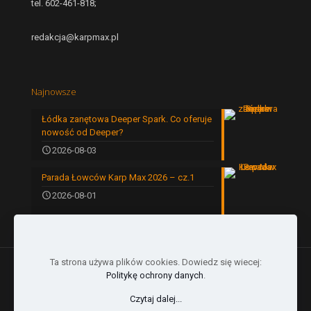
tel. 602-461-818;
redakcja@karpmax.pl
Najnowsze
Łódka zanętowa Deeper Spark. Co oferuje
nowość od Deeper?
2026-08-03
Parada Łowców Karp Max 2026 – cz.1
2026-08-01
Ta strona używa plików cookies. Dowiedz się wiecej:
Politykę ochrony danych
.
Czytaj dalej...
© 2024 by Karp Max | All Rights Reserved |