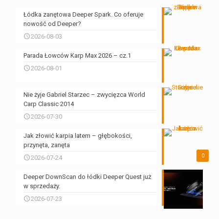
Łódka zanętowa Deeper Spark. Co oferuje
nowość od Deeper?
2026-08-03
Parada Łowców Karp Max 2026 – cz.1
2026-08-01
Nie żyje Gabriel Starzec – zwycięzca World
Carp Classic 2014
2026-07-30
Jak złowić karpia latem – głębokości,
przynęta, zanęta
0
2026-07-24
Deeper DownScan do łódki Deeper Quest już
w sprzedaży.
2026-07-23