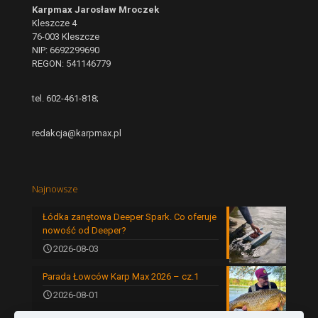
Karpmax Jarosław Mroczek
Kleszcze 4
76-003 Kleszcze
NIP: 6692299690
REGON: 541146779
tel. 602-461-818;
redakcja@karpmax.pl
Najnowsze
Łódka zanętowa Deeper Spark. Co oferuje
nowość od Deeper?
2026-08-03
Parada Łowców Karp Max 2026 – cz.1
2026-08-01