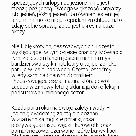
spędzających urlopy nad jeziorem nie jest
rzeczą pożądaną. Dlatego większość karpiarzy
lubi jesień, późną jesień. Ja również jestem jej
fanem i mimo że nie przepadam za chłodem, to
zdaję sobie sprawę, że to jest okres na duże
okazy.
Nie lubię krótkich, deszczowych dni i często
występującej w tym okresie chandry. Mówiąc o
tym, że jestem fanem jesieni, mam na myśli
bardziej swoisty klimat, który o tej porze roku
panuje w lesie, nad wodą. Często jesteśmy
wtedy sami nad danym zbiornikiem.
Przeszywająca cisza i natura, która powoli
zapada w zimowy letarg skłaniają do refleksji i
podsumowań minionego sezonu.
Każda pora roku ma swoje zalety i wady –
jesienią ewidentną zaletą dla doznań
wizualnych są mgliste poranki, rosa
pokrywająca nasze wędki i kołowrotki oraz
pomarańczowe, czerwone i żółte barwy liści.