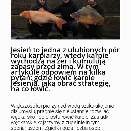
Jesień to jedna z ulubionych pór
roku karpiarzy, wtedy karpie
wychodzą na żer i kumulują
zapasy przed zimą. W tym
artykule odpowiem na kilka
pytań: gdzie łowić karpie
jesienią, jaką obrać strategię,
na co łowić.
Większość karpiarzy nad wodą szuka ukojenia
dla umysłu, pragnie się nieustannie rozwijać
wędkarsko i po prostu łowić karpie. Zasiadki
wędkarskie kojarzymy z zupełnie innym
scenariuszem. Zgiełk i duża liczba osób