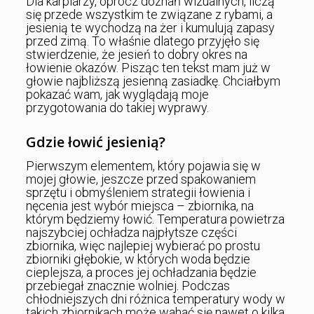
Dla karpiarzy, oprócz doznań wizualnych, liczą
się przede wszystkim te związane z rybami, a
jesienią te wychodzą na żer i kumulują zapasy
przed zimą. To właśnie dlatego przyjęło się
stwierdzenie, że jesień to dobry okres na
łowienie okazów. Pisząc ten tekst mam już w
głowie najbliższą jesienną zasiadkę. Chciałbym
pokazać wam, jak wyglądają moje
przygotowania do takiej wyprawy.
Gdzie łowić jesienią?
Pierwszym elementem, który pojawia się w
mojej głowie, jeszcze przed spakowaniem
sprzętu i obmyśleniem strategii łowienia i
nęcenia jest wybór miejsca – zbiornika, na
którym będziemy łowić. Temperatura powietrza
najszybciej ochładza najpłytsze części
zbiornika, więc najlepiej wybierać po prostu
zbiorniki głębokie, w których woda będzie
cieplejsza, a proces jej ochładzania będzie
przebiegał znacznie wolniej. Podczas
chłodniejszych dni różnica temperatury wody w
takich zbiornikach może wahać się nawet o kilka