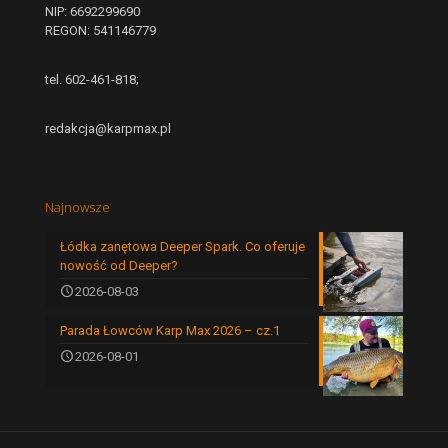
NIP: 6692299690
REGON: 541146779
tel. 602-461-818;
redakcja@karpmax.pl
Najnowsze
Łódka zanętowa Deeper Spark. Co oferuje
nowość od Deeper?
2026-08-03
Parada Łowców Karp Max 2026 – cz.1
2026-08-01