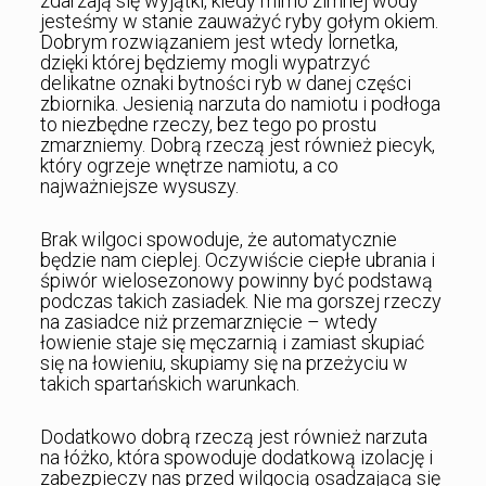
zdarzają się wyjątki, kiedy mimo zimnej wody
jesteśmy w stanie zauważyć ryby gołym okiem.
Dobrym rozwiązaniem jest wtedy lornetka,
dzięki której będziemy mogli wypatrzyć
delikatne oznaki bytności ryb w danej części
zbiornika. Jesienią narzuta do namiotu i podłoga
to niezbędne rzeczy, bez tego po prostu
zmarzniemy. Dobrą rzeczą jest również piecyk,
który ogrzeje wnętrze namiotu, a co
najważniejsze wysuszy.
Brak wilgoci spowoduje, że automatycznie
będzie nam cieplej. Oczywiście ciepłe ubrania i
śpiwór wielosezonowy powinny być podstawą
podczas takich zasiadek. Nie ma gorszej rzeczy
na zasiadce niż przemarznięcie – wtedy
łowienie staje się męczarnią i zamiast skupiać
się na łowieniu, skupiamy się na przeżyciu w
takich spartańskich warunkach.
Dodatkowo dobrą rzeczą jest również narzuta
na łóżko, która spowoduje dodatkową izolację i
zabezpieczy nas przed wilgocią osadzającą się