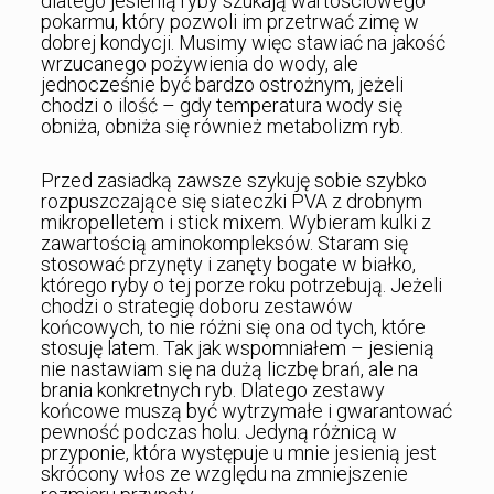
dlatego jesienią ryby szukają wartościowego
pokarmu, który pozwoli im przetrwać zimę w
dobrej kondycji. Musimy więc stawiać na jakość
wrzucanego pożywienia do wody, ale
jednocześnie być bardzo ostrożnym, jeżeli
chodzi o ilość – gdy temperatura wody się
obniża, obniża się również metabolizm ryb.
Przed zasiadką zawsze szykuję sobie szybko
rozpuszczające się siateczki PVA z drobnym
mikropelletem i stick mixem. Wybieram kulki z
zawartością aminokompleksów. Staram się
stosować przynęty i zanęty bogate w białko,
którego ryby o tej porze roku potrzebują. Jeżeli
chodzi o strategię doboru zestawów
końcowych, to nie różni się ona od tych, które
stosuję latem. Tak jak wspomniałem – jesienią
nie nastawiam się na dużą liczbę brań, ale na
brania konkretnych ryb. Dlatego zestawy
końcowe muszą być wytrzymałe i gwarantować
pewność podczas holu. Jedyną różnicą w
przyponie, która występuje u mnie jesienią jest
skrócony włos ze względu na zmniejszenie