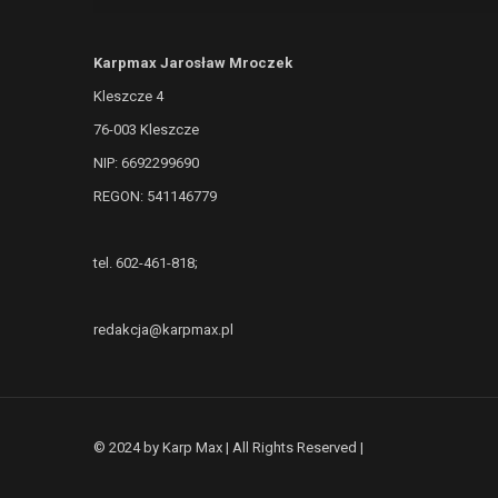
Karpmax Jarosław Mroczek
Kleszcze 4
76-003 Kleszcze
NIP: 6692299690
REGON: 541146779
tel. 602-461-818;
redakcja@karpmax.pl
© 2024 by Karp Max | All Rights Reserved |