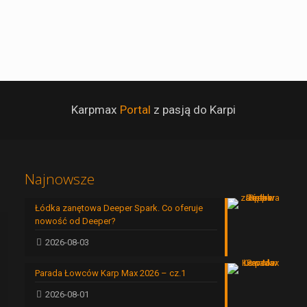
Karpmax
Portal
z pasją do Karpi
Najnowsze
Łódka zanętowa Deeper Spark. Co oferuje
nowość od Deeper?
2026-08-03
Parada Łowców Karp Max 2026 – cz.1
2026-08-01