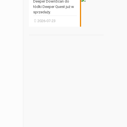
Deeper DownScan do
łódki Deeper Quest już w
sprzedaży.
2026-07-23