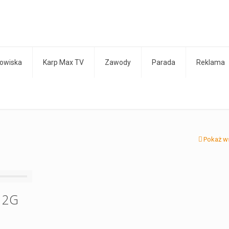
owiska
Karp Max TV
Zawody
Parada
Reklama
Pokaż w
 2G