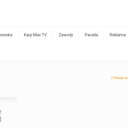
owiska
Karp Max TV
Zawody
Parada
Reklama
Pokaż w
e
1