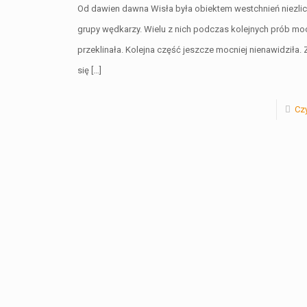
Od dawien dawna Wisła była obiektem westchnień niezli
grupy wędkarzy. Wielu z nich podczas kolejnych prób mo
przeklinała. Kolejna część jeszcze mocniej nienawidziła. 
się
[…]
Czy