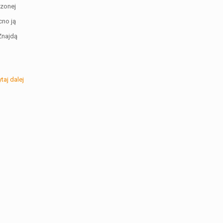
czonej
cno ją
Znajdą
taj dalej