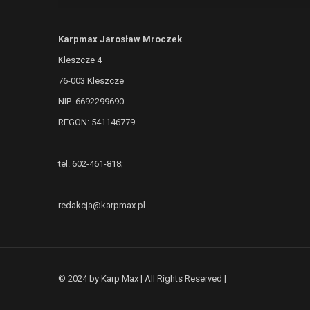
Karpmax Jarosław Mroczek
Kleszcze 4
76-003 Kleszcze
NIP: 6692299690
REGON: 541146779
tel. 602-461-818;
redakcja@karpmax.pl
© 2024 by Karp Max | All Rights Reserved |