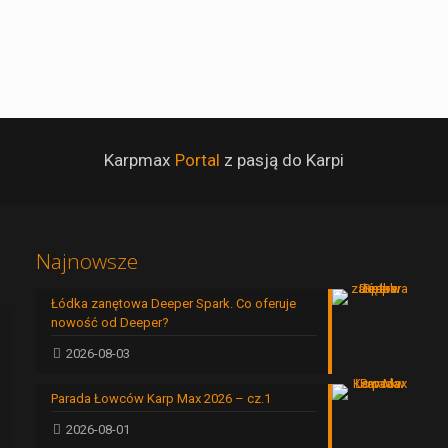
Karpmax
Portal
z pasją do Karpi
Najnowsze
Łódka zanętowa Deeper Spark. Co oferuje
nowość od Deeper?
2026-08-03
Parada Łowców Karp Max 2026 – cz.1
2026-08-01