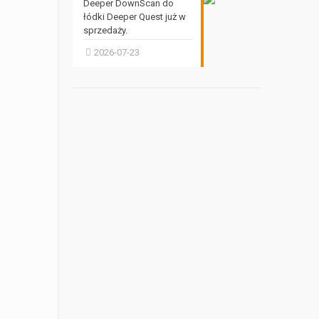
Deeper DownScan do
łódki Deeper Quest już w
sprzedaży.
2026-07-23