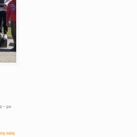
z – po
taj dalej