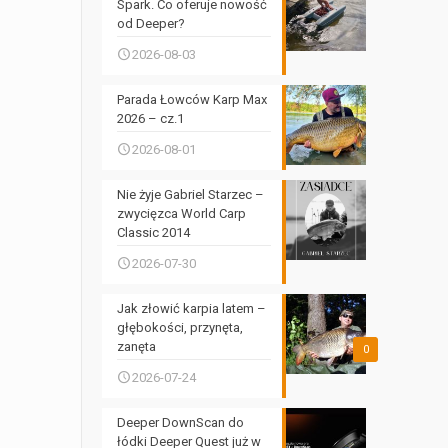
Spark. Co oferuje nowość
od Deeper?
2026-08-03
Parada Łowców Karp Max
2026 – cz.1
2026-08-01
Nie żyje Gabriel Starzec –
zwycięzca World Carp
Classic 2014
2026-07-30
Jak złowić karpia latem –
głębokości, przynęta,
zanęta
0
2026-07-24
Deeper DownScan do
łódki Deeper Quest już w