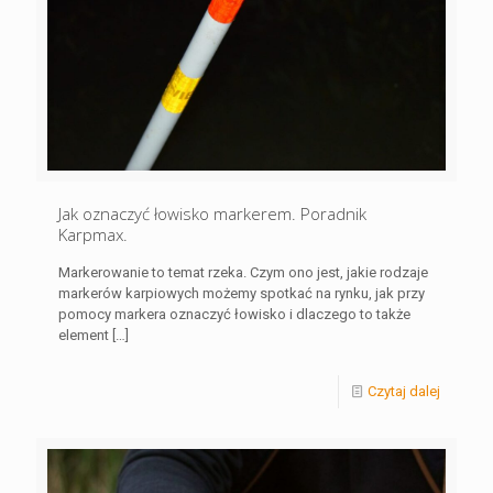
Jak oznaczyć łowisko markerem. Poradnik
Karpmax.
Markerowanie to temat rzeka. Czym ono jest, jakie rodzaje
markerów karpiowych możemy spotkać na rynku, jak przy
pomocy markera oznaczyć łowisko i dlaczego to także
element
[…]
Czytaj dalej