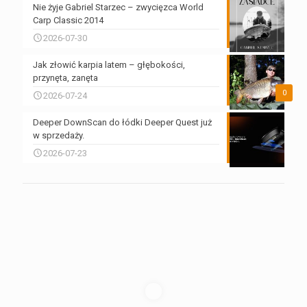
Nie żyje Gabriel Starzec – zwycięzca World
Carp Classic 2014
2026-07-30
Jak złowić karpia latem – głębokości,
przynęta, zanęta
0
2026-07-24
Deeper DownScan do łódki Deeper Quest już
w sprzedaży.
2026-07-23