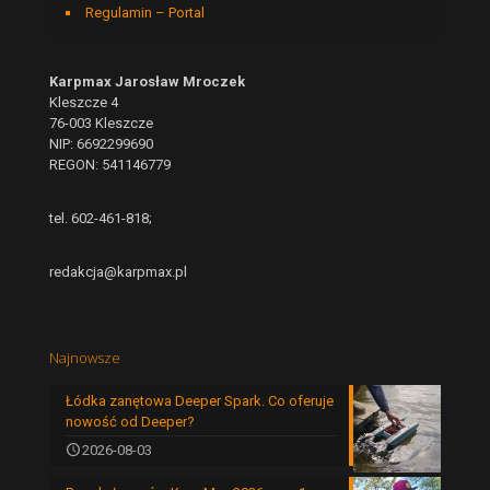
Regulamin – Portal
Karpmax Jarosław Mroczek
Kleszcze 4
76-003 Kleszcze
NIP: 6692299690
REGON: 541146779
tel. 602-461-818;
redakcja@karpmax.pl
Najnowsze
Łódka zanętowa Deeper Spark. Co oferuje
nowość od Deeper?
2026-08-03