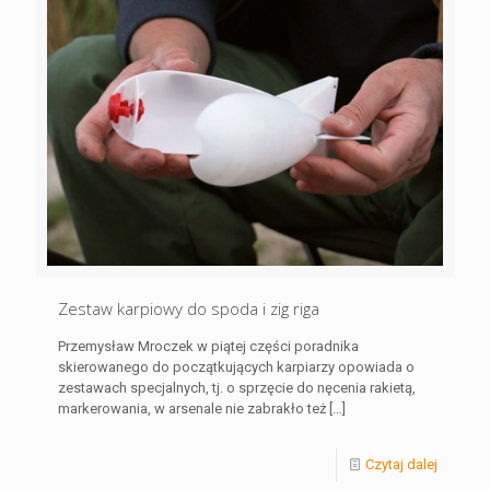
Zestaw karpiowy do spoda i zig riga
Przemysław Mroczek w piątej części poradnika
skierowanego do początkujących karpiarzy opowiada o
zestawach specjalnych, tj. o sprzęcie do nęcenia rakietą,
markerowania, w arsenale nie zabrakło też
[…]
Czytaj dalej