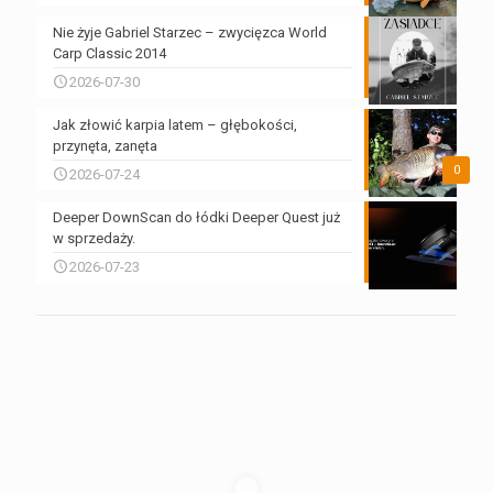
Nie żyje Gabriel Starzec – zwycięzca World
Carp Classic 2014
2026-07-30
Jak złowić karpia latem – głębokości,
przynęta, zanęta
0
2026-07-24
Deeper DownScan do łódki Deeper Quest już
w sprzedaży.
2026-07-23