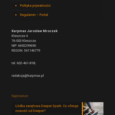
Polityka prywatności
Regulamin – Portal
Karpmax Jarosław Mroczek
Kleszcze 4
76-003 Kleszcze
NIP: 6692299690
REGON: 541146779
tel. 602-461-818;
redakcja@karpmax.pl
Najnowsze
Łódka zanętowa Deeper Spark. Co oferuje
nowość od Deeper?