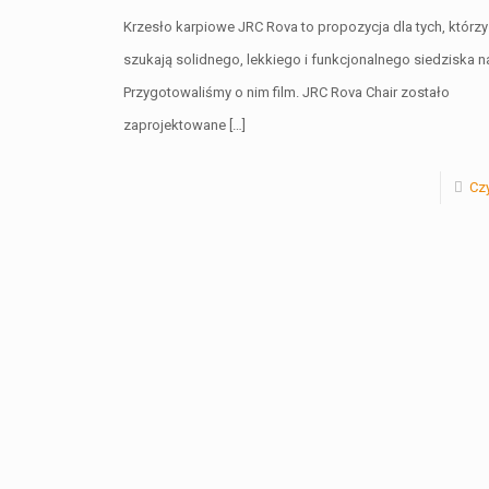
Krzesło karpiowe JRC Rova to propozycja dla tych, którzy
szukają solidnego, lekkiego i funkcjonalnego siedziska na
Przygotowaliśmy o nim film. JRC Rova Chair zostało
zaprojektowane
[…]
Czy