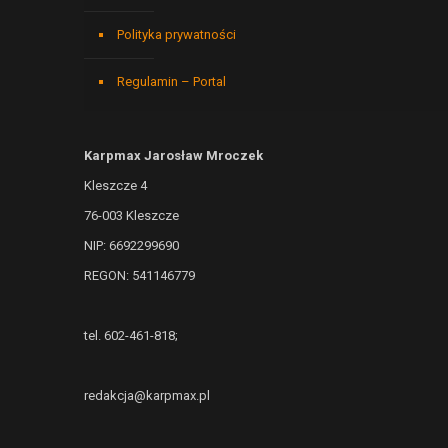
Polityka prywatności
Regulamin – Portal
Karpmax Jarosław Mroczek
Kleszcze 4
76-003 Kleszcze
NIP: 6692299690
REGON: 541146779
tel. 602-461-818;
redakcja@karpmax.pl