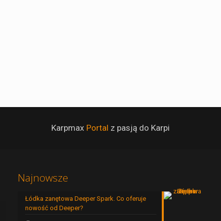
Karpmax
Portal
z pasją do Karpi
Najnowsze
Łódka zanętowa Deeper Spark. Co oferuje
nowość od Deeper?