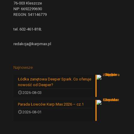
76-003 Kleszcze
NIP: 6692299690
REGON: 541146779
tel. 602-461-818;
redakcja@karpmax.pl
Najnowsze
Łódka zanętowa Deeper Spark. Co oferuje
nowość od Deeper?
2026-08-03
Parada Łowców Karp Max 2026 – cz.1
2026-08-01