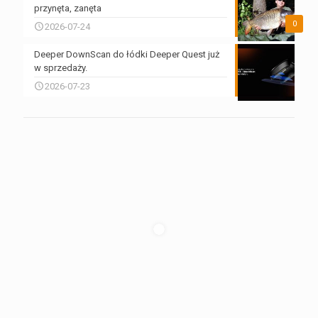
przynęta, zanęta
0
2026-07-24
Deeper DownScan do łódki Deeper Quest już
w sprzedaży.
2026-07-23