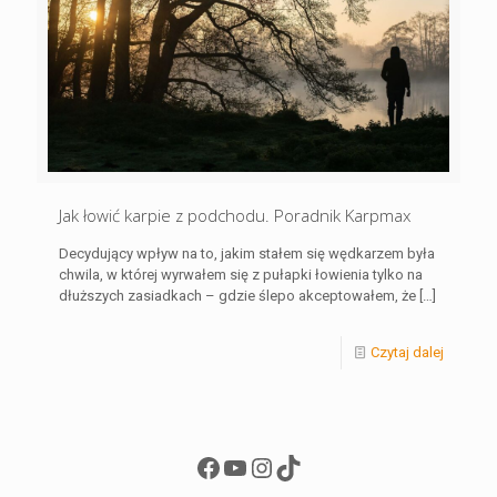
Jak łowić karpie z podchodu. Poradnik Karpmax
Decydujący wpływ na to, jakim stałem się wędkarzem była
chwila, w której wyrwałem się z pułapki łowienia tylko na
dłuższych zasiadkach – gdzie ślepo akceptowałem, że
[…]
Czytaj dalej
Facebook
YouTube
Instagram
TikTok