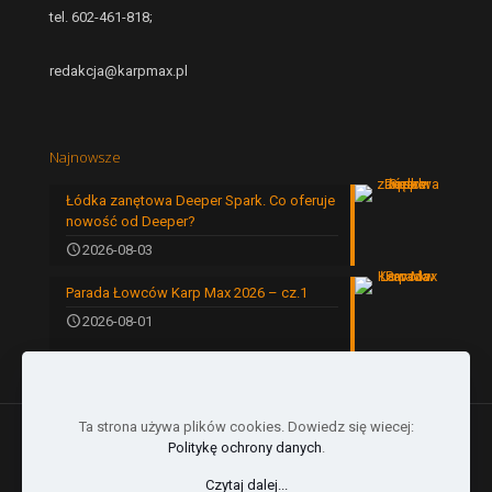
tel. 602-461-818;
redakcja@karpmax.pl
Najnowsze
Łódka zanętowa Deeper Spark. Co oferuje
nowość od Deeper?
2026-08-03
Parada Łowców Karp Max 2026 – cz.1
2026-08-01
Ta strona używa plików cookies. Dowiedz się wiecej:
Politykę ochrony danych
.
Czytaj dalej...