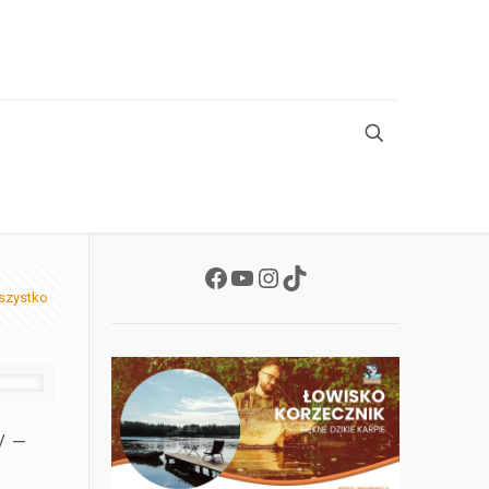
Facebook
YouTube
Instagram
TikTok
szystko
y –