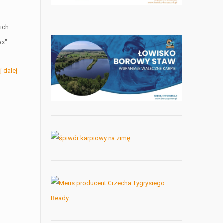
kich
x".
j dalej