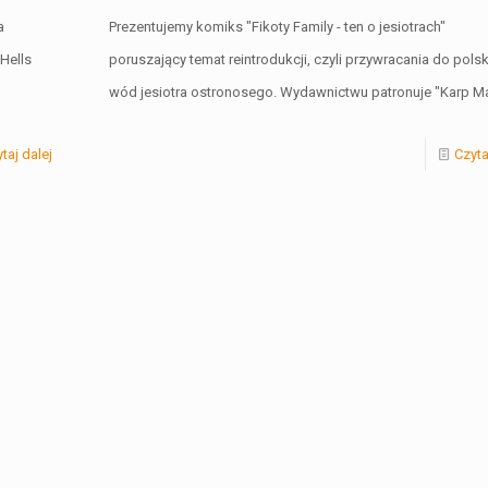
a
Prezentujemy komiks "Fikoty Family - ten o jesiotrach"
Hells
poruszający temat reintrodukcji, czyli przywracania do pols
wód jesiotra ostronosego. Wydawnictwu patronuje "Karp Ma
taj dalej
Czyta