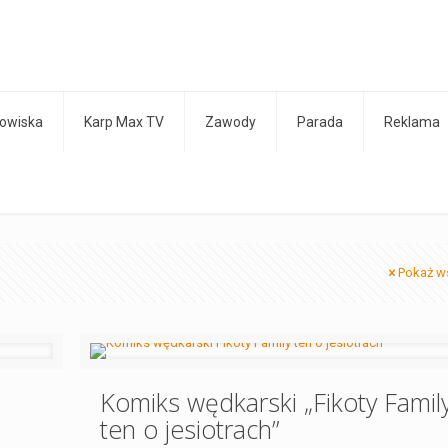
owiska
Karp Max TV
Zawody
Parada
Reklama
Pokaż w
Komiks wędkarski „Fikoty Famil
ten o jesiotrach”