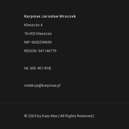
Karpmax Jarosław Mroczek
Kleszcze 4
76-003 Kleszcze
NIP: 6692299690
REGON: 541146779
tel. 602-461-818;
redakcja@karpmax.pl
© 2024 by Karp Max | All Rights Reserved |