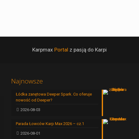
Karpmax
Portal
z pasją do Karpi
Najnowsze
Łódka zanętowa Deeper Spark. Co oferuje
nowość od Deeper?
2026-08-03
Parada Łowców Karp Max 2026 – cz.1
2026-08-01