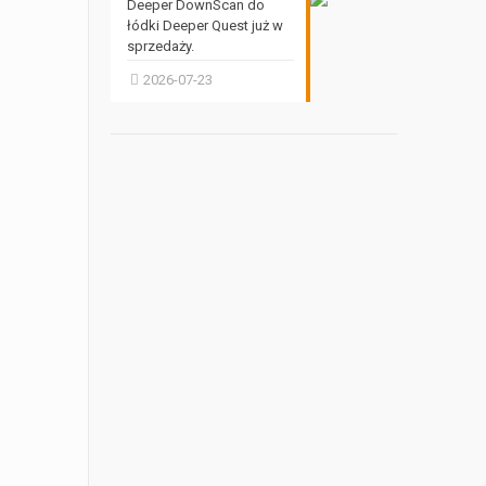
Deeper DownScan do
łódki Deeper Quest już w
sprzedaży.
2026-07-23