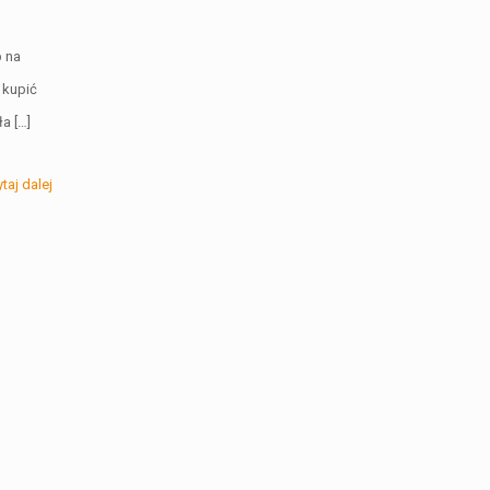
b na
 kupić
ła
[…]
taj dalej