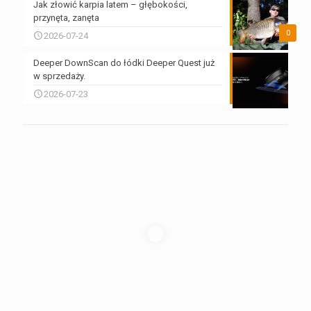
Jak złowić karpia latem – głębokości,
przynęta, zanęta
0
2026-07-24
Deeper DownScan do łódki Deeper Quest już
w sprzedaży.
2026-07-23