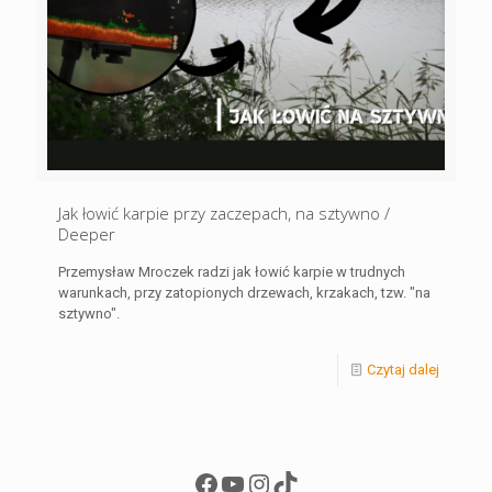
Jak łowić karpie przy zaczepach, na sztywno /
Deeper
Przemysław Mroczek radzi jak łowić karpie w trudnych
warunkach, przy zatopionych drzewach, krzakach, tzw. "na
sztywno".
Czytaj dalej
Facebook
YouTube
Instagram
TikTok