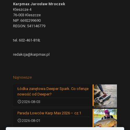
Karpmax Jarosław Mroczek
Kleszcze 4
76-003 Kleszcze
NIP: 6692299690
REGON: 541146779
tel. 602-461-818;
redakcja@karpmax.pl
Najnowsze
Łódka zanętowa Deeper Spark. Co oferuje
nowość od Deeper?
2026-08-03
Parada Łowców Karp Max 2026 – cz.1
2026-08-01