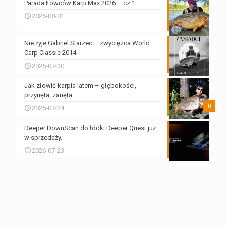
Parada Łowców Karp Max 2026 – cz.1
2026-08-01
Nie żyje Gabriel Starzec – zwycięzca World
Carp Classic 2014
2026-07-30
Jak złowić karpia latem – głębokości,
przynęta, zanęta
0
2026-07-24
Deeper DownScan do łódki Deeper Quest już
w sprzedaży.
2026-07-23