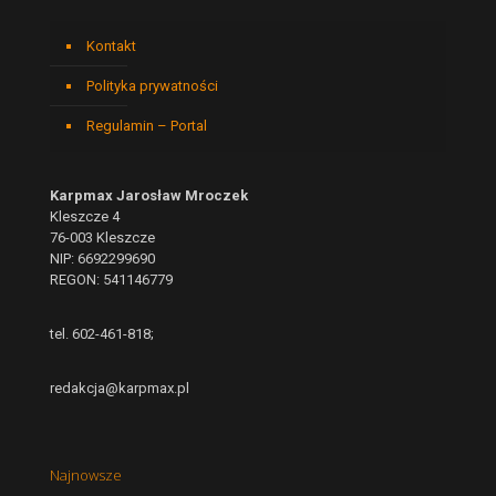
Kontakt
Polityka prywatności
Regulamin – Portal
Karpmax Jarosław Mroczek
Kleszcze 4
76-003 Kleszcze
NIP: 6692299690
REGON: 541146779
tel. 602-461-818;
redakcja@karpmax.pl
Najnowsze