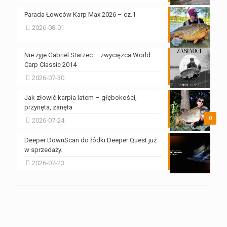
Parada Łowców Karp Max 2026 – cz.1
2026-08-01
Nie żyje Gabriel Starzec – zwycięzca World
Carp Classic 2014
2026-07-30
Jak złowić karpia latem – głębokości,
przynęta, zanęta
0
2026-07-24
Deeper DownScan do łódki Deeper Quest już
w sprzedaży.
2026-07-23