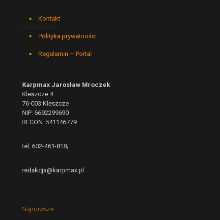
Kontakt
Polityka prywatności
Regulamin – Portal
Karpmax Jarosław Mroczek
Kleszcze 4
76-003 Kleszcze
NIP: 6692299690
REGON: 541146779
tel. 602-461-818;
redakcja@karpmax.pl
Najnowsze