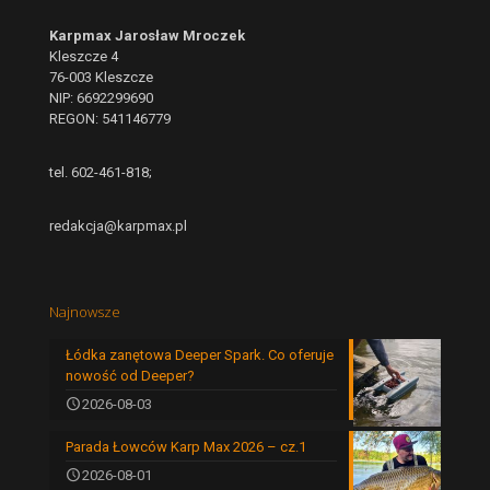
Karpmax Jarosław Mroczek
Kleszcze 4
76-003 Kleszcze
NIP: 6692299690
REGON: 541146779
tel. 602-461-818;
redakcja@karpmax.pl
Najnowsze
Łódka zanętowa Deeper Spark. Co oferuje
nowość od Deeper?
2026-08-03
Parada Łowców Karp Max 2026 – cz.1
2026-08-01