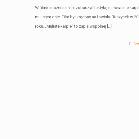
W filmie możecie m.in. zobaczyć taktykę na łowienie karpi
mulistym dnie. Film był kręcony na łowisku Tuszynek w 20
roku. „Muliste karpie” to zapis wspólnej
[…]
Czy