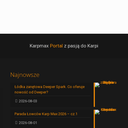
Karpmax
Portal
z pasją do Karpi
Najnowsze
Łódka zanętowa Deeper Spark. Co oferuje
nowość od Deeper?
2026-08-03
Parada Łowców Karp Max 2026 – cz.1
2026-08-01