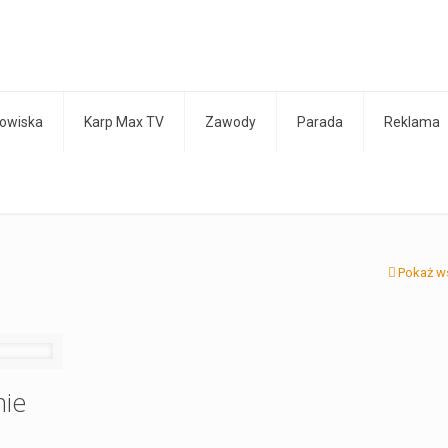
owiska
Karp Max TV
Zawody
Parada
Reklama
Pokaż w
nie