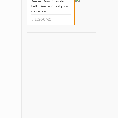
Deeper DownScan do
łódki Deeper Quest już w
sprzedaży.
2026-07-23