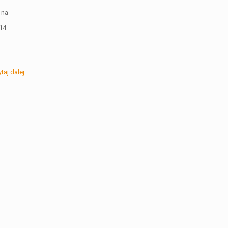
 na
14
taj dalej