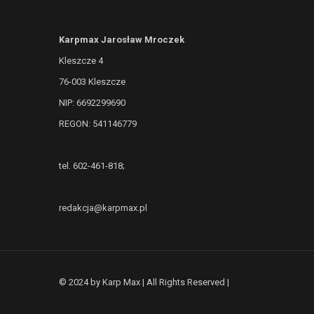
Karpmax Jarosław Mroczek
Kleszcze 4
76-003 Kleszcze
NIP: 6692299690
REGON: 541146779
tel. 602-461-818;
redakcja@karpmax.pl
© 2024 by Karp Max | All Rights Reserved |