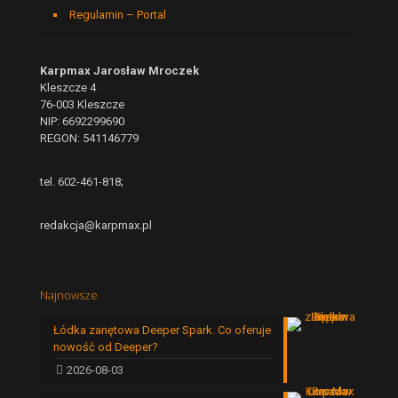
Regulamin – Portal
Karpmax Jarosław Mroczek
Kleszcze 4
76-003 Kleszcze
NIP: 6692299690
REGON: 541146779
tel. 602-461-818;
redakcja@karpmax.pl
Najnowsze
Łódka zanętowa Deeper Spark. Co oferuje
nowość od Deeper?
2026-08-03