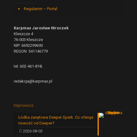
Regulamin – Portal
Karpmax Jarosław Mroczek
Kleszcze 4
76-003 Kleszcze
NIP: 6692299690
REGON: 541146779
tel. 602-461-818;
redakcja@karpmax.pl
Najnowsze
Łódka zanętowa Deeper Spark. Co oferuje
nowość od Deeper?
2026-08-03