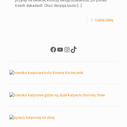
przynęt na świecie, kończy swoją działalność po ponad
trzech dekadach. Choć decyzja budzi
[…]
Czytaj dalej
Facebook
YouTube
Instagram
TikTok