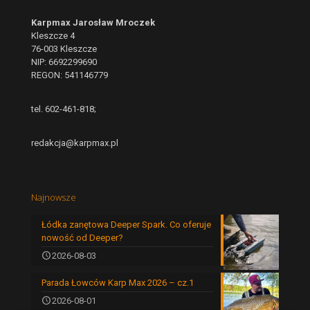
Karpmax Jarosław Mroczek
Kleszcze 4
76-003 Kleszcze
NIP: 6692299690
REGON: 541146779
tel. 602-461-818;
redakcja@karpmax.pl
Najnowsze
Łódka zanętowa Deeper Spark. Co oferuje
nowość od Deeper?
2026-08-03
Parada Łowców Karp Max 2026 – cz.1
2026-08-01