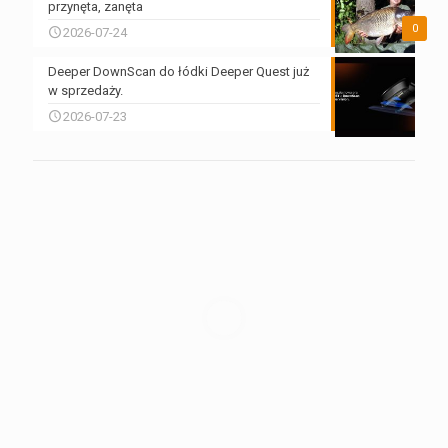
przynęta, zanęta
0
2026-07-24
Deeper DownScan do łódki Deeper Quest już
w sprzedaży.
2026-07-23