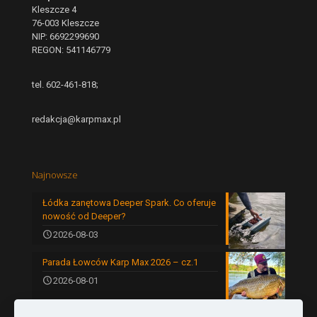
Kleszcze 4
76-003 Kleszcze
NIP: 6692299690
REGON: 541146779
tel. 602-461-818;
redakcja@karpmax.pl
Najnowsze
Łódka zanętowa Deeper Spark. Co oferuje
nowość od Deeper?
2026-08-03
Parada Łowców Karp Max 2026 – cz.1
2026-08-01