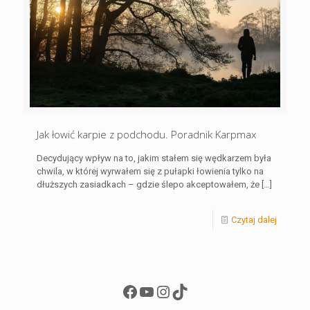
Jak łowić karpie z podchodu. Poradnik Karpmax
Decydujący wpływ na to, jakim stałem się wędkarzem była
chwila, w której wyrwałem się z pułapki łowienia tylko na
dłuższych zasiadkach – gdzie ślepo akceptowałem, że
[…]
Czytaj dalej
Facebook
YouTube
Instagram
TikTok