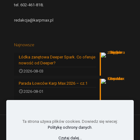
tel. 602-461-818;
redakcja@karpmax.pl
Najnowsze
Łódka zanętowa Deeper Spark. Co oferuje
nowość od Deeper?
2026-08-03
Parada Łowców Karp Max 2026 – cz.1
2026-08-01
Ta strona używa plików cookies. Dowiedz się wiecej:
Politykę ochrony danych
.
Czytaj dalej...