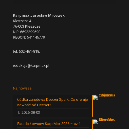
Karpmax Jarosław Mroczek
Kleszcze 4
76-003 Kleszcze
NIP: 6692299690
REGON: 541146779
tel. 602-461-818;
redakcja@karpmax.pl
Najnowsze
Łódka zanętowa Deeper Spark. Co oferuje
nowość od Deeper?
2026-08-03
Parada Łowców Karp Max 2026 – cz.1