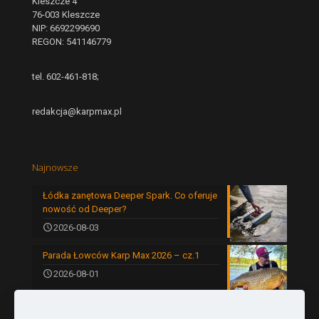
Kleszcze 4
76-003 Kleszcze
NIP: 6692299690
REGON: 541146779
tel. 602-461-818;
redakcja@karpmax.pl
Najnowsze
Łódka zanętowa Deeper Spark. Co oferuje
nowość od Deeper?
2026-08-03
Parada Łowców Karp Max 2026 – cz.1
2026-08-01