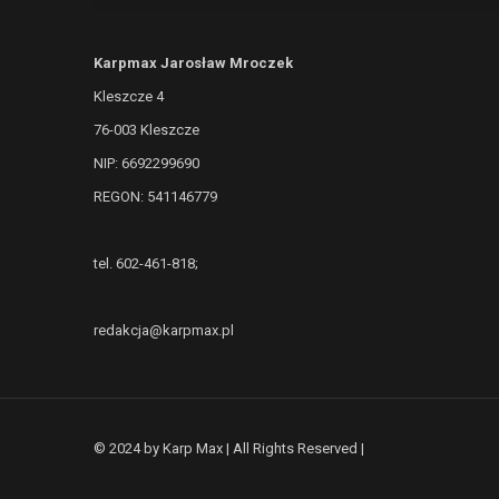
Karpmax Jarosław Mroczek
Kleszcze 4
76-003 Kleszcze
NIP: 6692299690
REGON: 541146779
tel. 602-461-818;
redakcja@karpmax.pl
© 2024 by Karp Max | All Rights Reserved |