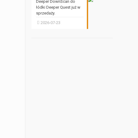
Deeper DownScan do
łódki Deeper Quest już w
sprzedaży.
2026-07-23