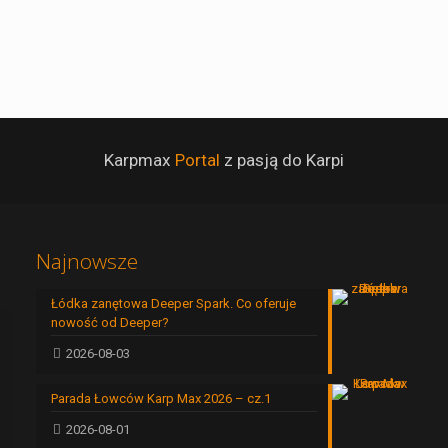
Karpmax
Portal
z pasją do Karpi
Najnowsze
Łódka zanętowa Deeper Spark. Co oferuje
nowość od Deeper?
2026-08-03
Parada Łowców Karp Max 2026 – cz.1
2026-08-01