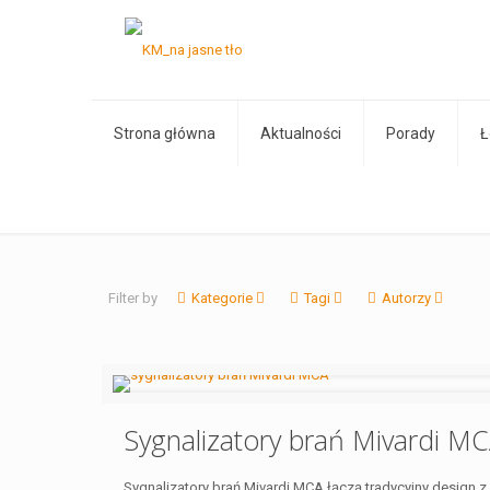
Strona główna
Aktualności
Porady
Ł
Filter by
Kategorie
Tagi
Autorzy
Sygnalizatory brań Mivardi M
Sygnalizatory brań Mivardi MCA łączą tradycyjny design z