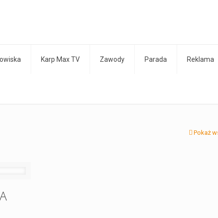
owiska
Karp Max TV
Zawody
Parada
Reklama
Pokaż w
CA