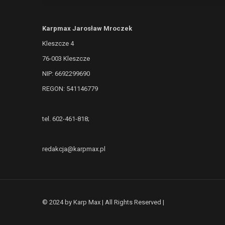
Karpmax Jarosław Mroczek
Kleszcze 4
76-003 Kleszcze
NIP: 6692299690
REGON: 541146779
tel. 602-461-818;
redakcja@karpmax.pl
© 2024 by Karp Max | All Rights Reserved |