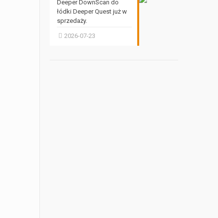
Deeper DownScan do
łódki Deeper Quest już w
sprzedaży.
2026-07-23