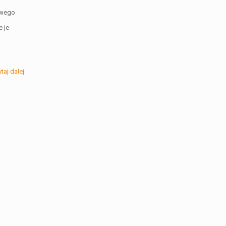
owego
e je
taj dalej