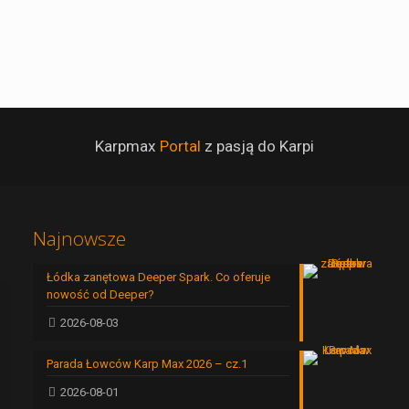
Karpmax
Portal
z pasją do Karpi
Najnowsze
Łódka zanętowa Deeper Spark. Co oferuje
nowość od Deeper?
2026-08-03
Parada Łowców Karp Max 2026 – cz.1
2026-08-01