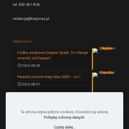
tel. 602-461-818;
redakcja@karpmax.pl
Najnowsze
Łódka zanętowa Deeper Spark. Co oferuje
nowość od Deeper?
2026-08-03
Parada Łowców Karp Max 2026 – cz.1
2026-08-01
Ta strona używa plików cookies. Dowiedz się wiecej:
Politykę ochrony danych
.
Czytaj dalej...