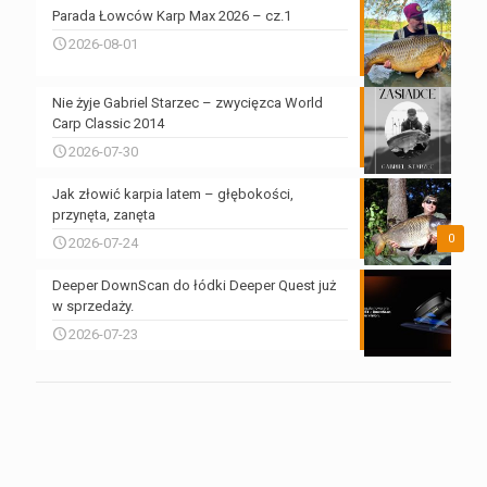
Parada Łowców Karp Max 2026 – cz.1
2026-08-01
Nie żyje Gabriel Starzec – zwycięzca World
Carp Classic 2014
2026-07-30
Jak złowić karpia latem – głębokości,
przynęta, zanęta
0
2026-07-24
Deeper DownScan do łódki Deeper Quest już
w sprzedaży.
2026-07-23