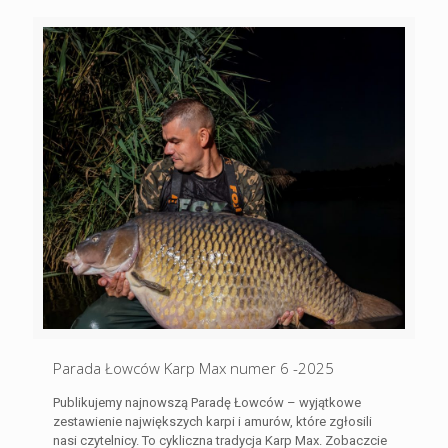
Parada Łowców Karp Max numer 6 -2025
Publikujemy najnowszą Paradę Łowców – wyjątkowe
zestawienie największych karpi i amurów, które zgłosili
nasi czytelnicy. To cykliczna tradycja Karp Max. Zobaczcie