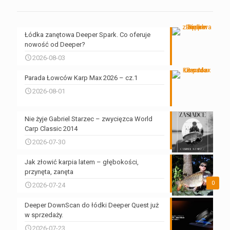
Łódka zanętowa Deeper Spark. Co oferuje
nowość od Deeper?
2026-08-03
Parada Łowców Karp Max 2026 – cz.1
2026-08-01
Nie żyje Gabriel Starzec – zwycięzca World
Carp Classic 2014
2026-07-30
Jak złowić karpia latem – głębokości,
przynęta, zanęta
0
2026-07-24
Deeper DownScan do łódki Deeper Quest już
w sprzedaży.
2026-07-23