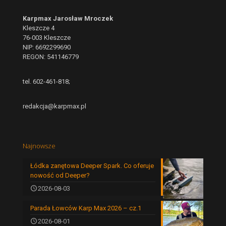
Karpmax Jarosław Mroczek
Kleszcze 4
76-003 Kleszcze
NIP: 6692299690
REGON: 541146779
tel. 602-461-818;
redakcja@karpmax.pl
Najnowsze
Łódka zanętowa Deeper Spark. Co oferuje
nowość od Deeper?
2026-08-03
Parada Łowców Karp Max 2026 – cz.1
2026-08-01