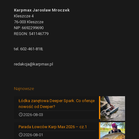
Karpmax Jarosław Mroczek
Kleszcze 4
76-003 Kleszcze
NIP: 6692299690
REGON: 541146779
tel. 602-461-818;
redakcja@karpmax.pl
Najnowsze
Łódka zanętowa Deeper Spark. Co oferuje
nowość od Deeper?
2026-08-03
Parada Łowców Karp Max 2026 – cz.1
2026-08-01