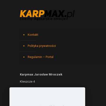
Kontakt
Polityka prywatności
Regulamin – Portal
Karpmax Jarosław Mroczek
Kleszcze 4
76-003 Kleszcze
NIP: 6692299690
REGON: 541146779