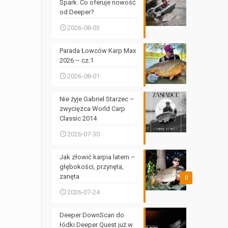
Spark. Co oferuje nowość
od Deeper?
2026-08-03
Parada Łowców Karp Max
2026 – cz.1
2026-08-01
Nie żyje Gabriel Starzec –
zwycięzca World Carp
Classic 2014
2026-07-30
Jak złowić karpia latem –
głębokości, przynęta,
zanęta
0
2026-07-24
Deeper DownScan do
łódki Deeper Quest już w