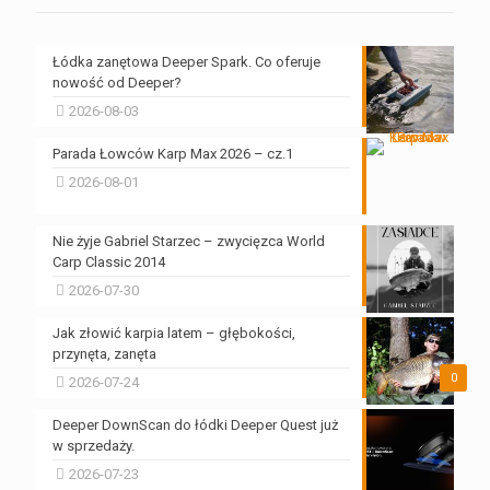
Łódka zanętowa Deeper Spark. Co oferuje
nowość od Deeper?
2026-08-03
Parada Łowców Karp Max 2026 – cz.1
2026-08-01
Nie żyje Gabriel Starzec – zwycięzca World
Carp Classic 2014
2026-07-30
Jak złowić karpia latem – głębokości,
przynęta, zanęta
0
2026-07-24
Deeper DownScan do łódki Deeper Quest już
w sprzedaży.
2026-07-23