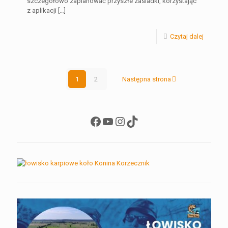
szczegółowo zaplanować przyszłe zasiadki, korzystając
z aplikacji
[…]
Czytaj dalej
1
2
Następna strona
Facebook
YouTube
Instagram
TikTok