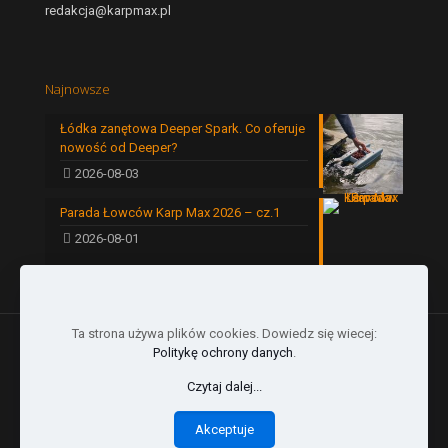
redakcja@karpmax.pl
Najnowsze
Łódka zanętowa Deeper Spark. Co oferuje
nowość od Deeper?
2026-08-03
Parada Łowców Karp Max 2026 – cz.1
2026-08-01
Ta strona używa plików cookies. Dowiedz się wiecej:
Politykę ochrony danych
.
Czytaj dalej...
© 2024 by Karp Max | All Rights Reserved |
Akceptuje