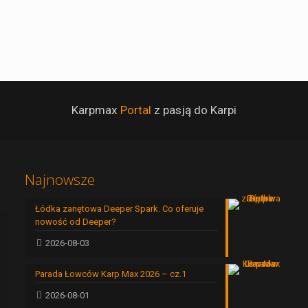
Karpmax
Portal
z pasją do Karpi
Najnowsze
Łódka zanętowa Deeper Spark. Co oferuje
nowość od Deeper?
2026-08-03
Parada Łowców Karp Max 2026 – cz.1
2026-08-01