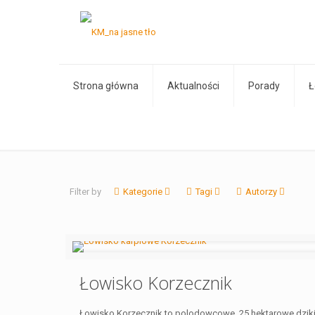
Strona główna
Aktualności
Porady
Ł
Filter by
Kategorie
Tagi
Autorzy
Łowisko Korzecznik
Łowisko Korzecznik to polodowcowe, 25 hektarowe dzik