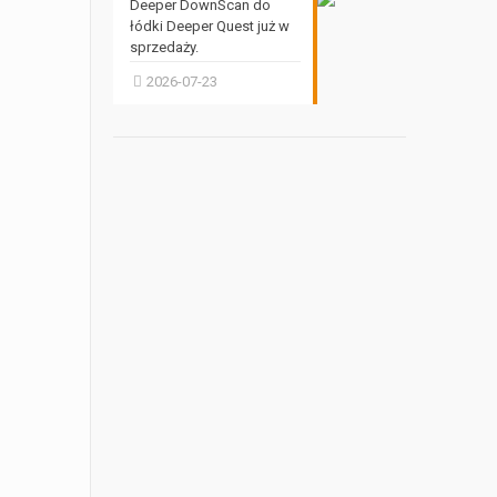
Deeper DownScan do
łódki Deeper Quest już w
sprzedaży.
2026-07-23