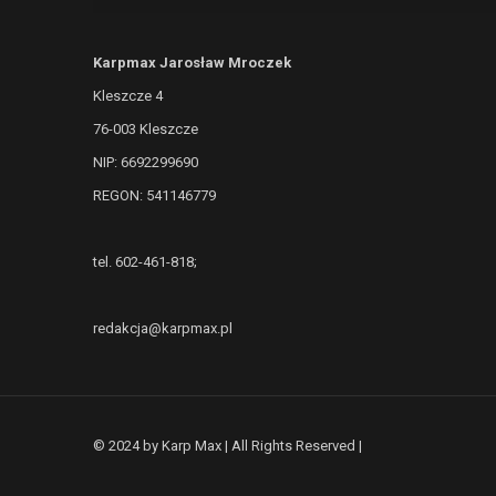
Karpmax Jarosław Mroczek
Kleszcze 4
76-003 Kleszcze
NIP: 6692299690
REGON: 541146779
tel. 602-461-818;
redakcja@karpmax.pl
© 2024 by Karp Max | All Rights Reserved |