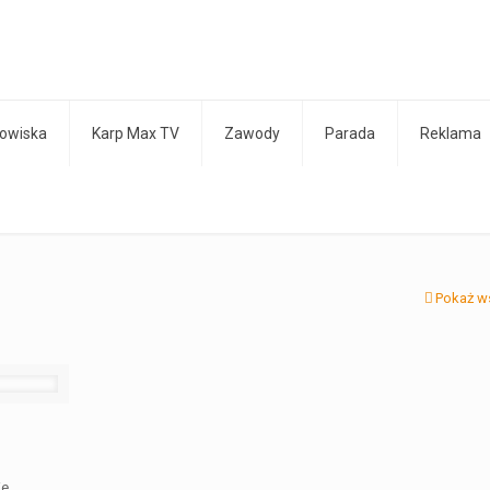
owiska
Karp Max TV
Zawody
Parada
Reklama
Pokaż w
ie